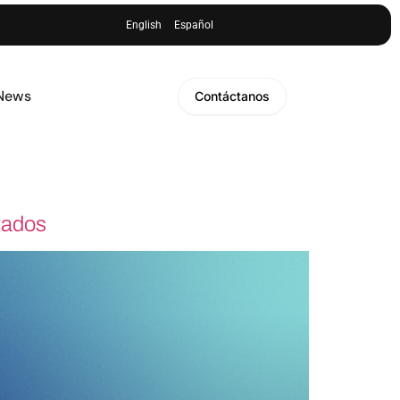
English
Español
 News
Contáctanos
tados