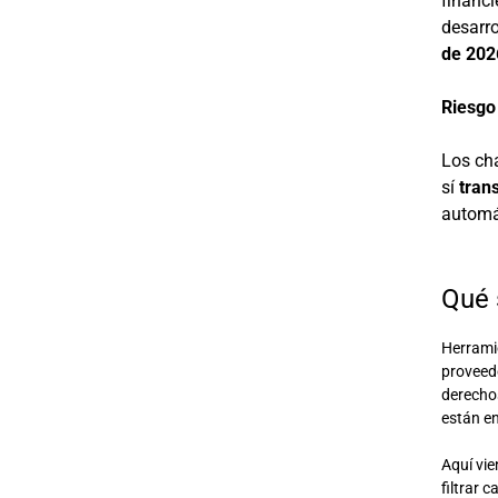
financi
desarro
de 202
Riesgo
Los ch
sí
tran
automá
Qué 
Herrami
proveedo
derechos
están e
Aquí vi
filtrar 