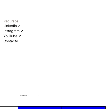
Recursos
Linkedin ↗
Instagram ↗
YouTube ↗
Contacto
🇦🇷
Argentina
Lavalle 333, CABA, C1047