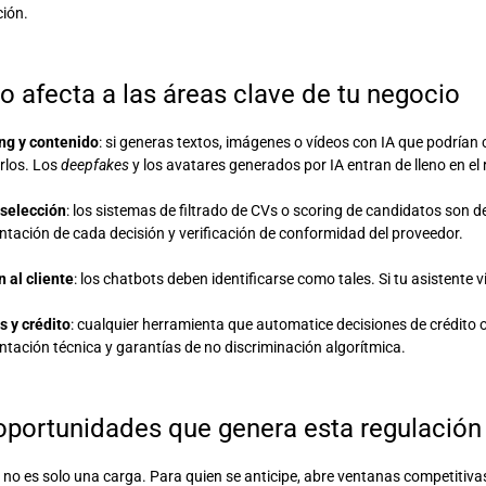
ción.
 afecta a las áreas clave de tu negocio
ng y contenido
: si generas textos, imágenes o vídeos con IA que podría
rlos. Los
deepfakes
y los avatares generados por IA entran de lleno en el 
selección
: los sistemas de filtrado de CVs o scoring de candidatos son d
ación de cada decisión y verificación de conformidad del proveedor.
 al cliente
: los chatbots deben identificarse como tales. Si tu asistente
s y crédito
: cualquier herramienta que automatice decisiones de crédito o
ación técnica y garantías de no discriminación algorítmica.
oportunidades que genera esta regulación
t no es solo una carga. Para quien se anticipe, abre ventanas competitivas