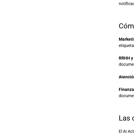
notifica
Cómo
Marketi
etiqueta
RRHH y 
document
Atención
Finanza
document
Las 
El AI Ac