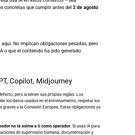
presa usa IA en estos contextos —sea
es concretas que cumplir antes del
2 de agosto
 aquí. No implican obligaciones pesadas, pero
 IA o que el contenido ha sido generado
PT, Copilot, Midjourney
efecto, pero sí tienen sus propias reglas. Los
lar los datos usados en el entrenamiento, respetar los
tes graves a la Comisión Europea. Estas obligaciones ya
eedor no te exime a ti como operador
. Si usas IA para
obligaciones de supervisión humana, documentación y