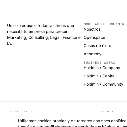
MORE ABOUT HOLDMIN
Un solo equipo. Todas las áreas que
Nosotros
necesita tu empresa para crecer
Marketing, Consulting, Legal, Finance e
Openspace
IA.
Casos de éxito
Academy
BUSINESS AREAS
Holdmin / Company
Holdmin / Capital
Holdmin / Community
🇺🇸
New York
🇺🇸
Delaware
1740 Broadway, NYC · +1 929 238 0014
16192 Coastal Hig
Utilizamos cookies propias y de terceros con fines analític
función de un perfil elaborado a partir de tus hábitos de 