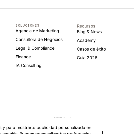
SOLUCIONES
Recursos
Agencia de Marketing
Blog & News
Consultora de Negocios
Academy
Legal & Compliance
Casos de éxito
Finance
Guía 2026
IA Consulting
🇪🇸
Spain
hway, Lewes
Provença 385, Barcelona · +34 932 200 015
os y para mostrarte publicidad personalizada en
navegación. Puedes personalizar tus preferencias