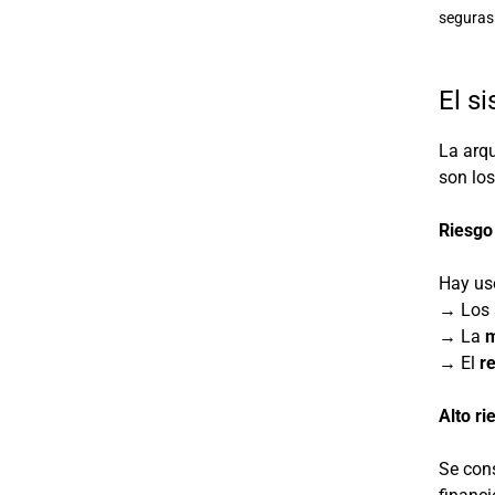
seguras
El s
La arqu
son los
Riesgo
Hay uso
→ Los 
→ La
m
→ El
r
Alto ri
Se cons