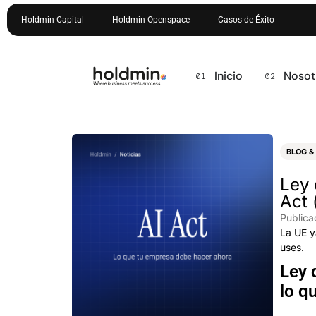
Holdmin Capital
Holdmin Openspace
Casos de Éxito
Inicio
Nosot
BLOG &
Ley 
Act 
Publica
La UE y
uses.
Ley 
lo q