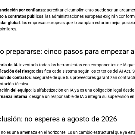
enciación por confianza
: acreditar el cumplimiento puede ser un argume
o a contratos públicos
: las administraciones europeas exigirán conformid
dar global
: las empresas europeas que lo cumplan estarán mejor posic
similares.
 prepararse: cinco pasos para empezar a
oría de IA
: inventaría todas las herramientas con componentes de IA que
ficación del riesgo
: clasifica cada sistema según los criterios del AI Act.
ión de contratos
: asegúrate de que tus proveedores garantizan contractu
tación técnica.
ción del equipo
: la alfabetización en IA ya es una obligación legal desd
nanza interna
: designa un responsable de IA o integra su supervisión en
lusión: no esperes a agosto de 2026
t no es una amenaza en el horizonte. Es un cambio estructural que ya e