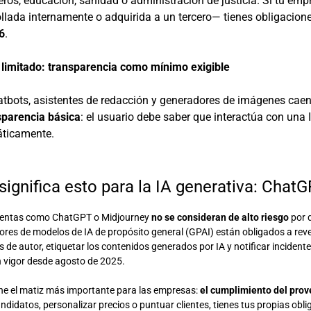
eros, educación, sanidad o administración de justicia. Si tu em
llada internamente o adquirida a un tercero— tienes obligacion
6
.
 limitado: transparencia como mínimo exigible
atbots, asistentes de redacción y generadores de imágenes caen
sparencia básica
: el usuario debe saber que interactúa con una
ticamente.
significa esto para la IA generativa: ChatG
entas como ChatGPT o Midjourney
no se consideran de alto riesgo
por d
res de modelos de IA de propósito general (GPAI) están obligados a reve
 de autor, etiquetar los contenidos generados por IA y notificar inciden
n vigor desde agosto de 2025.
ene el matiz más importante para las empresas:
el cumplimiento del prov
candidatos, personalizar precios o puntuar clientes, tienes tus propias 