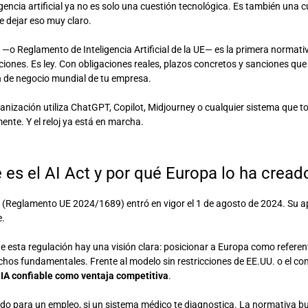
igencia artificial ya no es solo una cuestión tecnológica. Es también una c
 dejar eso muy claro.
—o Reglamento de Inteligencia Artificial de la UE— es la primera normat
ciones. Es ley. Con obligaciones reales, plazos concretos y sanciones que
 de negocio mundial de tu empresa.
ganización utiliza ChatGPT, Copilot, Midjourney o cualquier sistema que 
ente. Y el reloj ya está en marcha.
 es el AI Act y por qué Europa lo ha cread
t (Reglamento UE 2024/1689) entró en vigor el 1 de agosto de 2024. Su ap
e.
e esta regulación hay una visión clara: posicionar a Europa como referen
chos fundamentales. Frente al modelo sin restricciones de EE.UU. o el con
:
IA confiable como ventaja competitiva
.
do para un empleo, si un sistema médico te diagnostica. La normativa bu