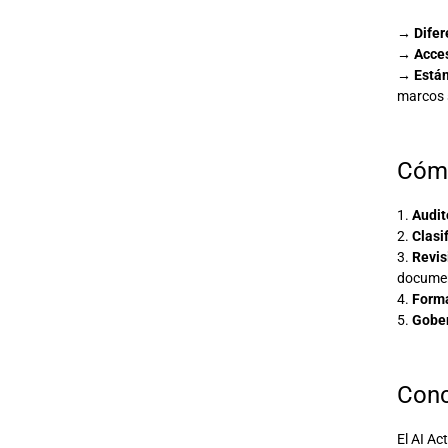
→
Difer
→
Acces
→
Están
marcos 
Cómo
1.
Audit
2.
Clasi
3.
Revis
documen
4.
Forma
5.
Gober
Conc
El AI Ac