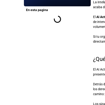
La intel
acaba de
En esta pagina
El
AI Act
de inten
volumen
Si tu or
directam
¿Qué
El AI Ac
present
Detrás d
los dere
camino
Los siza