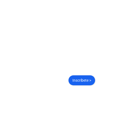
Voces que merecen 
escuchadas.
Comparte tu visión y experiencia con otras personas em
espacio único, abierto y humano.
Inscríbete >