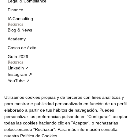
Legal & Compliance
Finance
IA Consulting
Recursos
Blog & News
Academy
Casos de éxito
Guía 2026
Recursos
Linkedin ↗
Instagram ↗
YouTube ↗
Contacto
Utilizamos cookies propias y de terceros con fines analíticos y
para mostrarte publicidad personalizada en función de un perfil
elaborado a partir de tus hábitos de navegación. Puedes
personalizar tus preferencias pulsando en "Configurar", aceptar
🇺🇸
New York
todas las cookies haciendo clic en "Aceptar", o rechazarlas
1740 Broadway, NYC · +1 929 238 0014
seleccionando "Rechazar". Para más información consulta
🇺🇸
Delaware
nuestra
Política de Cookies
.