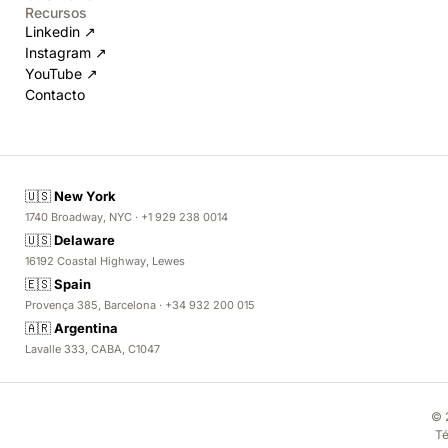
Recursos
Linkedin ↗
Instagram ↗
YouTube ↗
Contacto
🇺🇸
New York
1740 Broadway, NYC · +1 929 238 0014
🇺🇸
Delaware
16192 Coastal Highway, Lewes
🇪🇸
Spain
Provença 385, Barcelona · +34 932 200 015
🇦🇷
Argentina
Lavalle 333, CABA, C1047
© 
Té