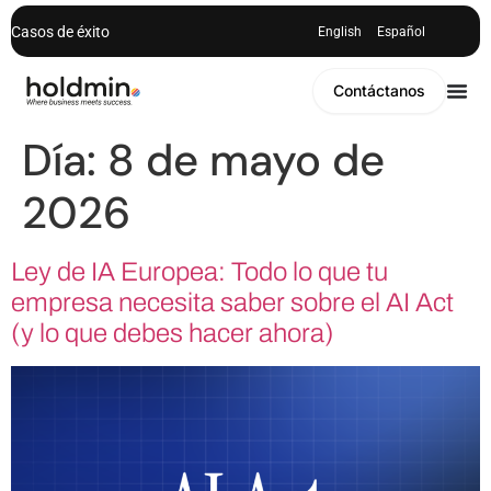
Casos de éxito
English
Español
Contáctanos
Día:
8 de mayo de
2026
Ley de IA Europea: Todo lo que tu
empresa necesita saber sobre el AI Act
(y lo que debes hacer ahora)