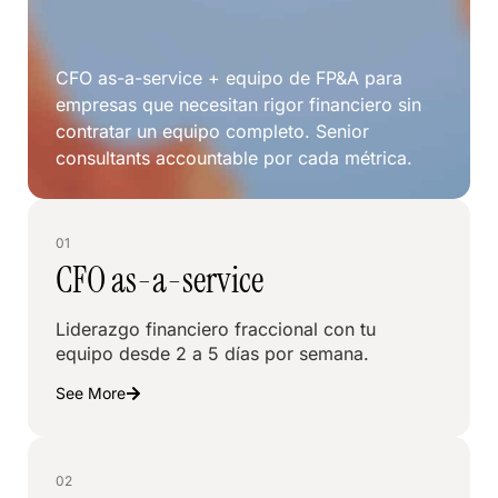
CFO as-a-service + equipo de FP&A para
empresas que necesitan rigor financiero sin
contratar un equipo completo. Senior
consultants accountable por cada métrica.
01
CFO as-a-service
Liderazgo financiero fraccional con tu
equipo desde 2 a 5 días por semana.
See More
02