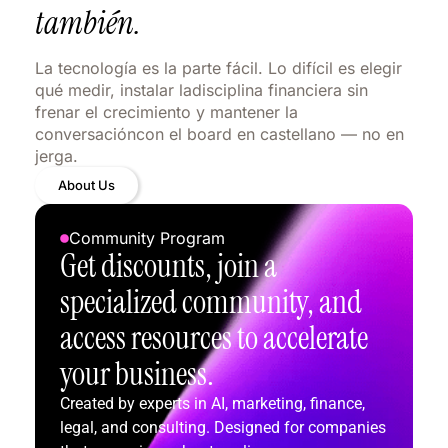
también.
La tecnología es la parte fácil. Lo difícil es elegir
qué medir, instalar ladisciplina financiera sin
frenar el crecimiento y mantener la
conversacióncon el board en castellano — no en
jerga.
About Us
Community Program
Get discounts, join a
specialized community, and
access resources to accelerate
your business.
Created by experts in AI, marketing, finance,
legal, and consulting. Designed for companies