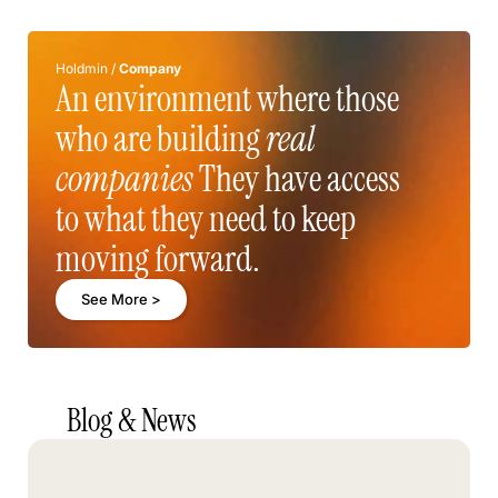
Holdmin /
Company
An environment where those
who are building
real
companies
They have access
to what they need to keep
moving forward.
See More >
Blog & News