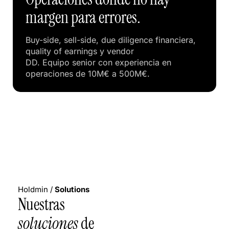
margen para errores.
Buy-side, sell-side, due diligence financiera,
quality of earnings y vendor
DD. Equipo senior con experiencia en
operaciones de 10M€ a 500M€.
Holdmin /
Solutions
Nuestras
soluciones
de